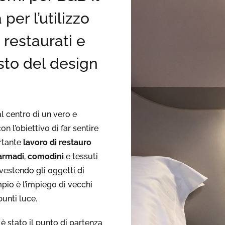
 per l’utilizzo
 restaurati e
usto del design
l centro di un vero e
n l’obiettivo di far sentire
ortante
lavoro di restauro
armadi
,
comodini
e tessuti
nvestendo gli oggetti di
pio è l’impiego di vecchi
punti luce.
 è stato il punto di partenza