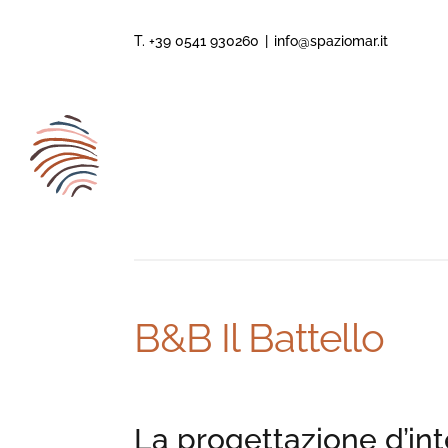
Salta
al
T. +39 0541 930260
|
info@spaziomar.it
contenuto
B&B Il Battello
La progettazione d’int